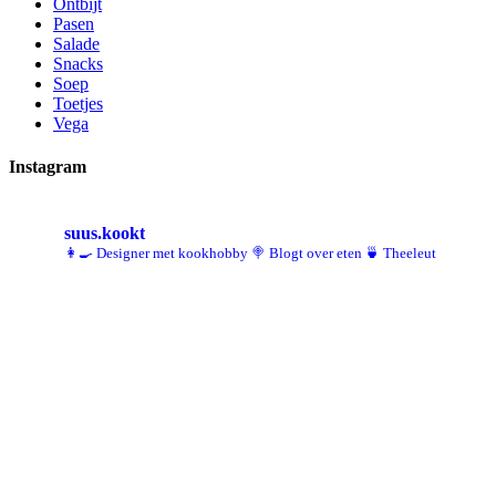
Ontbijt
Pasen
Salade
Snacks
Soep
Toetjes
Vega
Instagram
suus.kookt
👩‍🍳 Designer met kookhobby
🍭 Blogt over eten
🍵 Theeleut