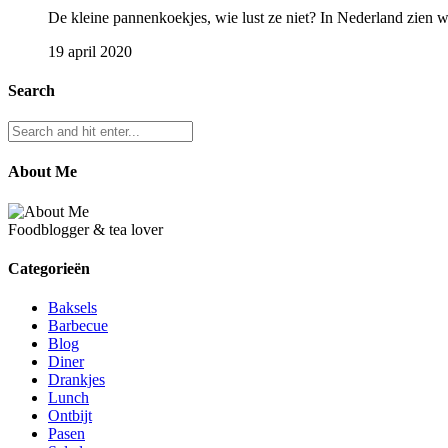
De kleine pannenkoekjes, wie lust ze niet? In Nederland zien we
19 april 2020
Search
About Me
Foodblogger & tea lover
Categorieën
Baksels
Barbecue
Blog
Diner
Drankjes
Lunch
Ontbijt
Pasen