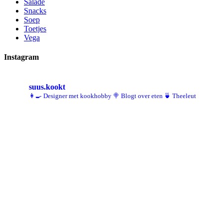
Salade
Snacks
Soep
Toetjes
Vega
Instagram
suus.kookt
👩‍🍳 Designer met kookhobby
🍭 Blogt over eten
🍵 Theeleut