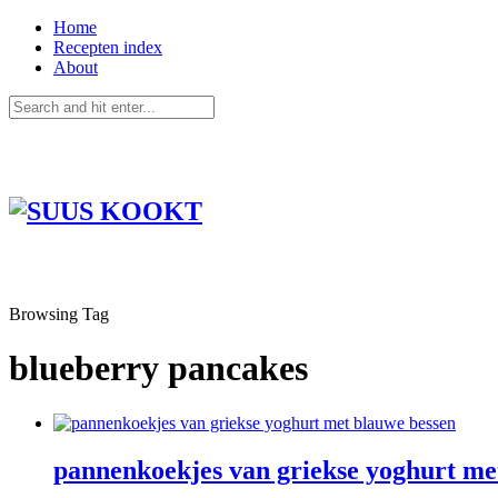
Home
Recepten index
About
Browsing Tag
blueberry pancakes
pannenkoekjes van griekse yoghurt me